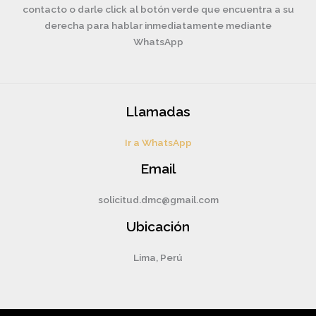
contacto o darle click al botón verde que encuentra a su
derecha para hablar inmediatamente mediante
WhatsApp
Llamadas
Ir a WhatsApp
Email
solicitud.dmc@gmail.com
Ubicación
Lima, Perú