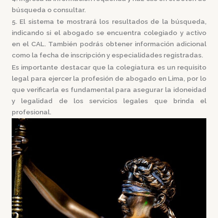
búsqueda o consultar.
5. El sistema te mostrará los resultados de la búsqueda,
indicando si el abogado se encuentra colegiado y activo
en el CAL. También podrás obtener información adicional
como la fecha de inscripción y especialidades registradas.
Es importante destacar que la colegiatura es un requisito
legal para ejercer la profesión de abogado en Lima, por lo
que verificarla es fundamental para asegurar la idoneidad
y legalidad de los servicios legales que brinda el
profesional.