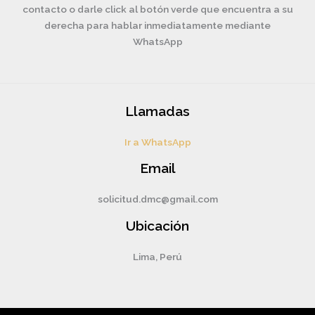
contacto o darle click al botón verde que encuentra a su
derecha para hablar inmediatamente mediante
WhatsApp
Llamadas
Ir a WhatsApp
Email
solicitud.dmc@gmail.com
Ubicación
Lima, Perú