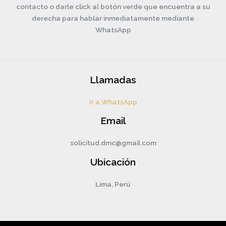
contacto o darle click al botón verde que encuentra a su
derecha para hablar inmediatamente mediante
WhatsApp
Llamadas
Ir a WhatsApp
Email
solicitud.dmc@gmail.com
Ubicación
Lima, Perú