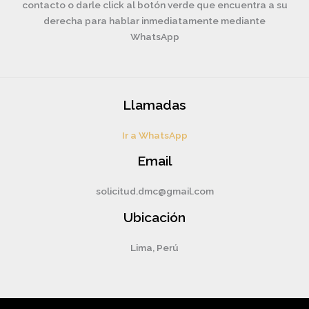
contacto o darle click al botón verde que encuentra a su
derecha para hablar inmediatamente mediante
WhatsApp
Llamadas
Ir a WhatsApp
Email
solicitud.dmc@gmail.com
Ubicación
Lima, Perú