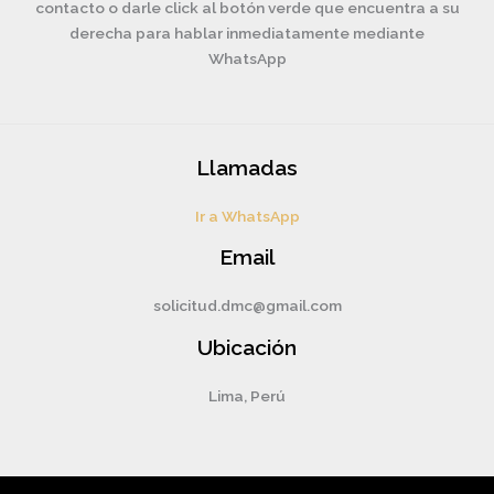
contacto o darle click al botón verde que encuentra a su
derecha para hablar inmediatamente mediante
WhatsApp
Llamadas
Ir a WhatsApp
Email
solicitud.dmc@gmail.com
Ubicación
Lima, Perú