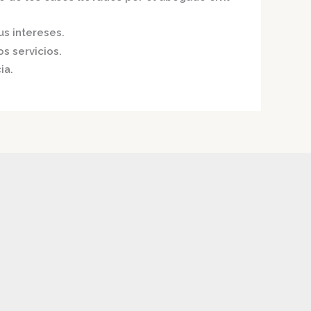
us intereses.
s servicios.
ia.