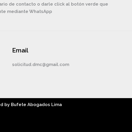
ario de contacto o darle click al botón verde que
ente mediante WhatsApp
Email
solicitud.dmc@gmail.com
ed by Bufete Abogados Lima