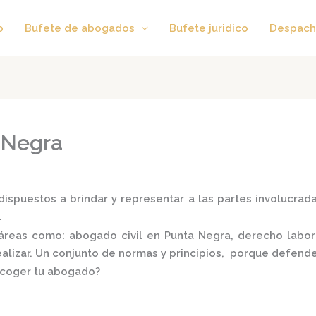
o
Bufete de abogados
Bufete juridico
Despach
 Negra
ispuestos a brindar y representar a las partes involucradas
.
s áreas como:
abogado civil en Punta Negra,
derecho laboral
realizar. Un conjunto de normas y principios, porque defend
scoger tu abogado?