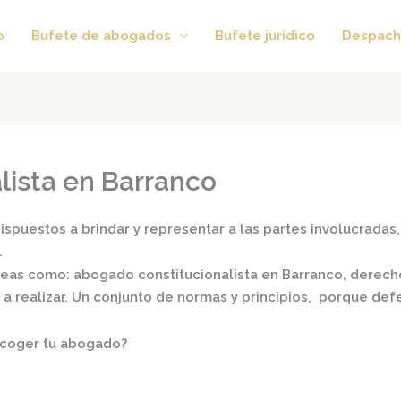
o
Bufete de abogados
Bufete juridico
Despach
lista en Barranco
spuestos a brindar y representar a las partes involucradas, 
.
áreas como:
abogado constitucionalista en Barranco,
derecho 
s a realizar. Un conjunto de normas y principios, porque de
scoger tu abogado?