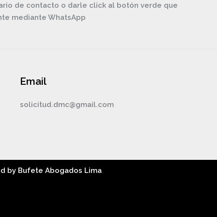
ario de contacto o darle click al botón verde que
ente mediante WhatsApp
Email
solicitud.dmc@gmail.com
ed by Bufete Abogados Lima