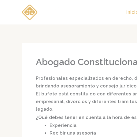
Ir
al
Inici
contenido
Abogado Constitucional
Profesionales especializados en derecho, di
brindando asesoramiento y consejo jurídico
El bufete está constituido con diferentes 
empresarial, divorcios y diferentes trámite
legado.
¿Qué debes tener en cuenta a la hora de e
Experiencia
Recibir una asesoría