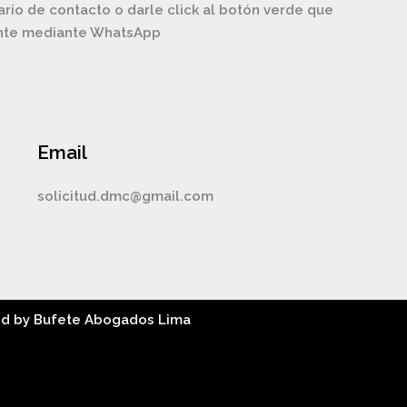
ario de contacto o darle click al botón verde que
ente mediante WhatsApp
Email
solicitud.dmc@gmail.com
ed by Bufete Abogados Lima