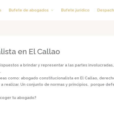
o
Bufete de abogados
Bufete juridico
Despach
ista en El Callao
spuestos a brindar y representar a las partes involucradas, 
.
áreas como:
abogado constitucionalista en El Callao,
derecho 
s a realizar. Un conjunto de normas y principios, porque de
scoger tu abogado?