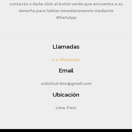
contacto o darle click al botón verde que encuentra a su
derecha para hablar inmediatamente mediante
WhatsApp
Llamadas
Ir a WhatsApp
Email
solicitud.dmc@gmail.com
Ubicación
Lima, Perú