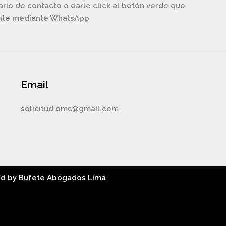
ario de contacto o darle click al botón verde que
ente mediante WhatsApp
Email
solicitud.dmc@gmail.com
ed by Bufete Abogados Lima