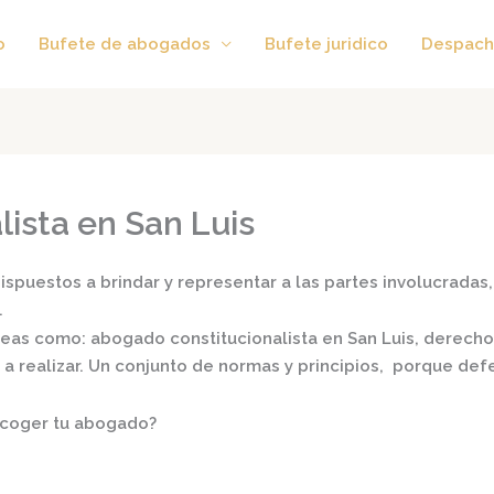
o
Bufete de abogados
Bufete juridico
Despach
ista en San Luis
spuestos a brindar y representar a las partes involucradas, 
.
áreas como:
abogado constitucionalista en San Luis,
derecho l
s a realizar. Un conjunto de normas y principios, porque de
scoger tu abogado?