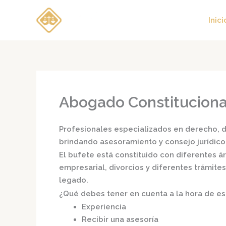
Ir
al
Inici
contenido
Abogado Constitucional
Profesionales especializados en derecho, di
brindando asesoramiento y consejo jurídico
El bufete está constituido con diferentes 
empresarial, divorcios y diferentes trámite
legado.
¿Qué debes tener en cuenta a la hora de e
Experiencia
Recibir una asesoría