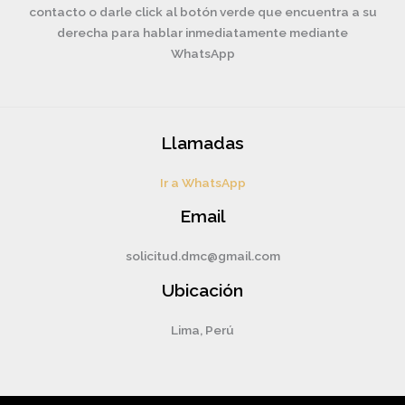
contacto o darle click al botón verde que encuentra a su
derecha para hablar inmediatamente mediante
WhatsApp
Llamadas
Ir a WhatsApp
Email
solicitud.dmc@gmail.com
Ubicación
Lima, Perú