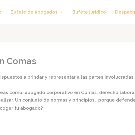
o
Bufete de abogados
Bufete juridico
Despach
en Comas
spuestos a brindar y representar a las partes involucradas, 
.
áreas como:
abogado corporativo en Comas,
derecho laboral,
realizar. Un conjunto de normas y principios, porque defend
scoger tu abogado?