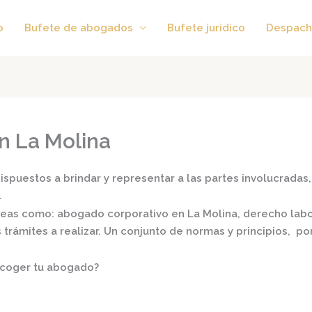
o
Bufete de abogados
Bufete juridico
Despach
n La Molina
spuestos a brindar y representar a las partes involucradas, 
.
áreas como:
abogado corporativo en La Molina,
derecho labora
s trámites a realizar. Un conjunto de normas y principios, 
scoger tu abogado?