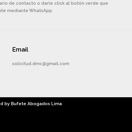
ario de contacto o darle click al botón verde que
ente mediante WhatsApp
Email
solicitud.dmc@gmail.com
ed by Bufete Abogados Lima