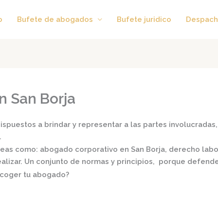
o
Bufete de abogados
Bufete juridico
Despach
n San Borja
spuestos a brindar y representar a las partes involucradas, 
.
áreas como:
abogado corporativo en San Borja,
derecho labora
realizar. Un conjunto de normas y principios, porque defend
scoger tu abogado?