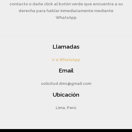
contacto o darle click al botón verde que encuentra a su
derecha para hablar inmediatamente mediante
WhatsApp
Llamadas
Ir a WhatsApp
Email
solicitud.dmc@gmail.com
Ubicación
Lima, Perú