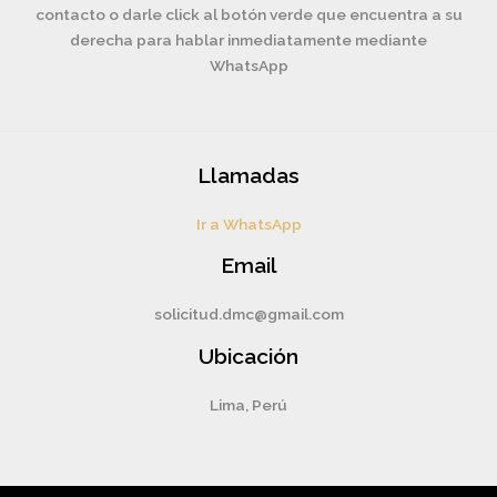
contacto o darle click al botón verde que encuentra a su
derecha para hablar inmediatamente mediante
WhatsApp
Llamadas
Ir a WhatsApp
Email
solicitud.dmc@gmail.com
Ubicación
Lima, Perú