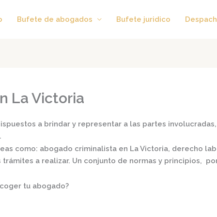
o
Bufete de abogados
Bufete juridico
Despach
n La Victoria
spuestos a brindar y representar a las partes involucradas, 
.
áreas como:
abogado criminalista en La Victoria,
derecho labor
s trámites a realizar. Un conjunto de normas y principios, 
scoger tu abogado?