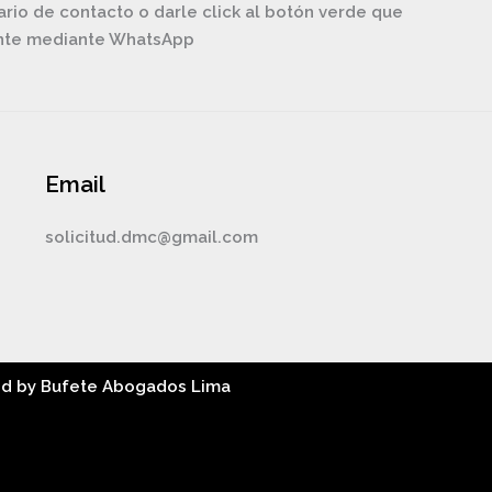
ario de contacto o darle click al botón verde que
ente mediante WhatsApp
Email
solicitud.dmc@gmail.com
ed by Bufete Abogados Lima