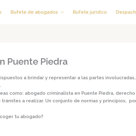
o
Bufete de abogados
Bufete juridico
Despach
n Puente Piedra
spuestos a brindar y representar a las partes involucradas, 
.
áreas como:
abogado criminalista en Puente Piedra,
derecho l
s trámites a realizar. Un conjunto de normas y principios, 
scoger tu abogado?