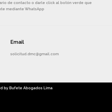
ario de contacto o darle click al botón verde que
ente mediante WhatsApp
Email
solicitud.dmc@gmail.com
ed by Bufete Abogados Lima