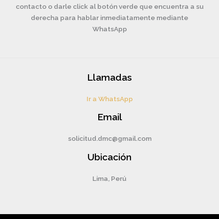
contacto o darle click al botón verde que encuentra a su
derecha para hablar inmediatamente mediante
WhatsApp
Llamadas
Ir a WhatsApp
Email
solicitud.dmc@gmail.com
Ubicación
Lima, Perú