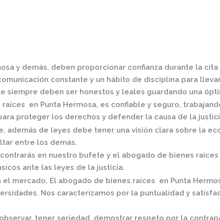
mosa
y demás, deben proporcionar confianza durante la cita 
omunicación constante y un hábito de disciplina para llevar 
e siempre deben ser honestos y leales guardando una óptim
 raíces en Punta Hermosa,
es confiable y seguro, trabajan
ra proteger los derechos y defender la causa de la justici
 además de leyes debe tener una visión clara sobre la eco
ltar entre los demás.
contrarás en nuestro bufete y el
abogado de bienes raíces
icos ante las leyes de la justicia.
n el mercado
,
El
abogado de bienes raíces en Punta Hermo
rsidades. Nos caracterizamos por la puntualidad y satisf
observar, tener seriedad, demostrar respeto por la contrap