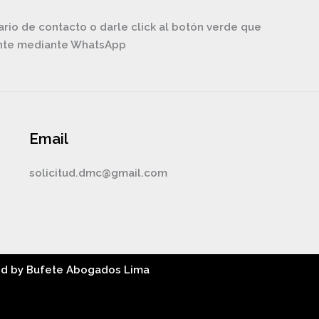
ario de contacto o darle click al botón verde que
ente mediante WhatsApp
Email
solicitud.dmc@gmail.com
ed by Bufete Abogados Lima