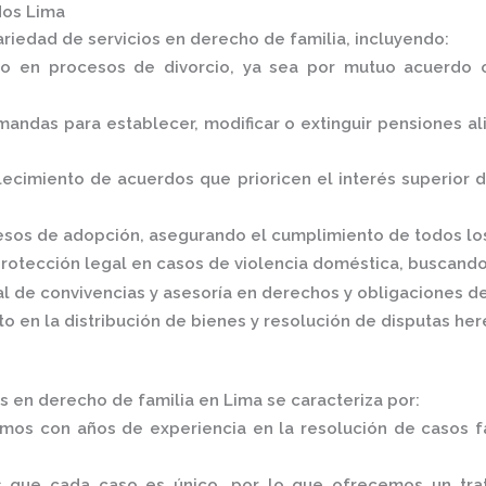
dos Lima
ariedad de servicios en derecho de familia, incluyendo:
o en procesos de divorcio, ya sea por mutuo acuerdo o
andas para establecer, modificar o extinguir pensiones ali
lecimiento de acuerdos que prioricen el interés superior d
esos de adopción, asegurando el cumplimiento de todos los
rotección legal en casos de violencia doméstica, buscando
 de convivencias y asesoría en derechos y obligaciones de
 en la distribución de bienes y resolución de disputas here
 en derecho de familia en Lima se caracteriza por:
mos con años de experiencia en la resolución de casos fa
 que cada caso es único, por lo que ofrecemos un tra