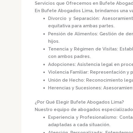
Servicios que Ofrecemos en Bufete Aboga
En
Bufete Abogados Lima
, brindamos una v
Divorcio y Separación
:
Asesoramient
equitativa para ambas partes.
Pensión de Alimentos
:
Gestión de dem
hijos.
Tenencia y Régimen de Visitas
:
Estab
con ambos padres.
Adopciones
:
Asistencia legal en proc
Violencia Familiar
:
Representación y p
Unión de Hecho
:
Reconocimiento legal
Herencias y Sucesiones
:
Asesoramiento
¿Por Qué Elegir Bufete Abogados Lima?
Nuestro equipo de abogados especializados
Experiencia y Profesionalismo
:
Conta
adaptadas a cada situación.
Atención Personalizada
:
Entendemos