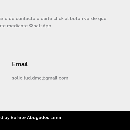
ario de contacto o darle click al botón verde que
ente mediante WhatsApp
Email
solicitud.dmc@gmail.com
ed by Bufete Abogados Lima