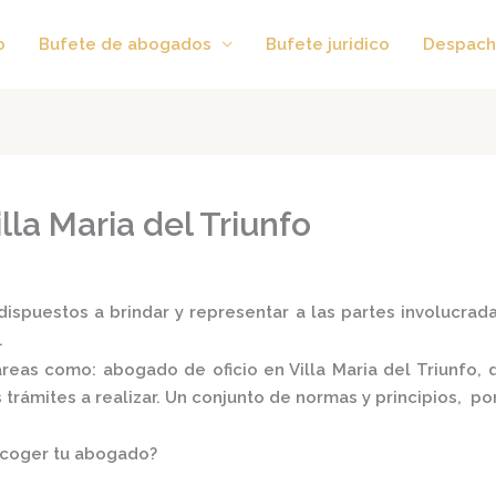
o
Bufete de abogados
Bufete juridico
Despach
lla Maria del Triunfo
ispuestos a brindar y representar a las partes involucradas
.
 áreas como:
abogado de oficio en Villa Maria del Triunfo,
d
s trámites a realizar. Un conjunto de normas y principios, 
scoger tu abogado?