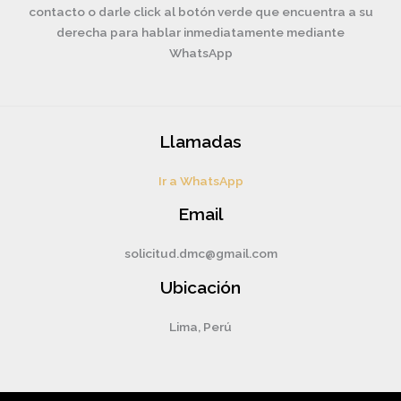
contacto o darle click al botón verde que encuentra a su
derecha para hablar inmediatamente mediante
WhatsApp
Llamadas
Ir a WhatsApp
Email
solicitud.dmc@gmail.com
Ubicación
Lima, Perú