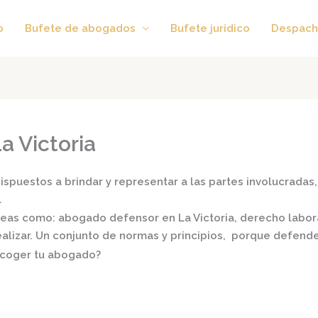
o
Bufete de abogados
Bufete juridico
Despach
 Victoria
spuestos a brindar y representar a las partes involucradas, 
.
áreas como:
abogado defensor en La Victoria,
derecho laboral
realizar. Un conjunto de normas y principios, porque defend
scoger tu abogado?