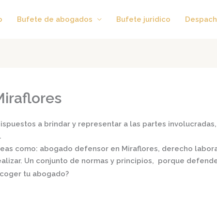
o
Bufete de abogados
Bufete juridico
Despach
iraflores
spuestos a brindar y representar a las partes involucradas, 
.
áreas como:
abogado defensor en Miraflores,
derecho laboral,
realizar. Un conjunto de normas y principios, porque defend
scoger tu abogado?