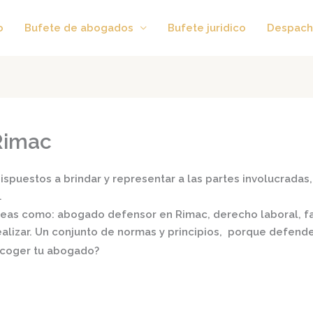
o
Bufete de abogados
Bufete juridico
Despach
Rimac
spuestos a brindar y representar a las partes involucradas, 
.
áreas como:
abogado defensor en Rimac,
derecho laboral, fam
realizar. Un conjunto de normas y principios, porque defend
scoger tu abogado?