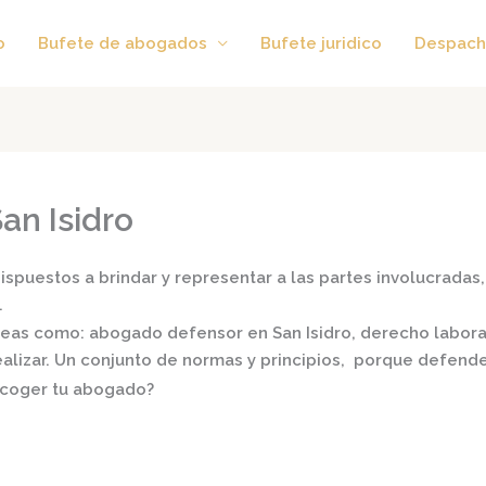
o
Bufete de abogados
Bufete juridico
Despach
an Isidro
spuestos a brindar y representar a las partes involucradas, 
.
áreas como:
abogado defensor en San Isidro,
derecho laboral,
realizar. Un conjunto de normas y principios, porque defend
scoger tu abogado?