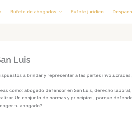
o
Bufete de abogados
Bufete juridico
Despach
an Luis
spuestos a brindar y representar a las partes involucradas, 
.
áreas como:
abogado defensor en San Luis,
derecho laboral, f
realizar. Un conjunto de normas y principios, porque defend
scoger tu abogado?