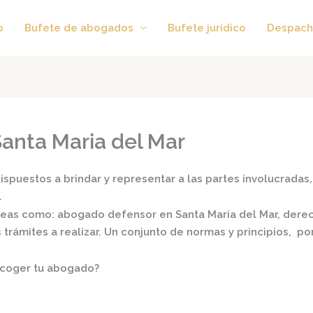
o
Bufete de abogados
Bufete juridico
Despach
anta Maria del Mar
spuestos a brindar y representar a las partes involucradas, 
.
áreas como:
abogado defensor en Santa Maria del Mar,
derech
s trámites a realizar. Un conjunto de normas y principios, 
scoger tu abogado?