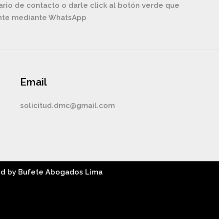
ario de contacto o darle click al botón verde que
ente mediante WhatsApp
Email
solicitud.dmc@gmail.com
ed by Bufete Abogados Lima