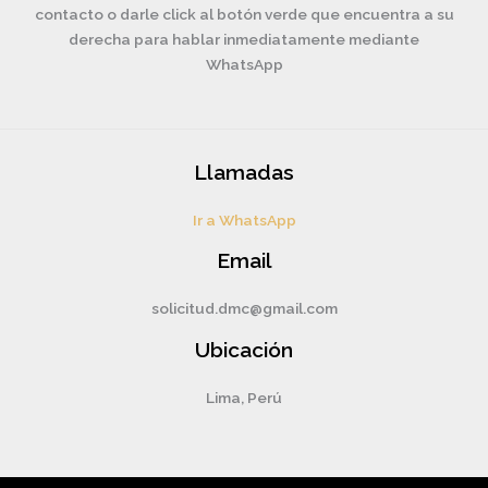
contacto o darle click al botón verde que encuentra a su
derecha para hablar inmediatamente mediante
WhatsApp
Llamadas
Ir a WhatsApp
Email
solicitud.dmc@gmail.com
Ubicación
Lima, Perú