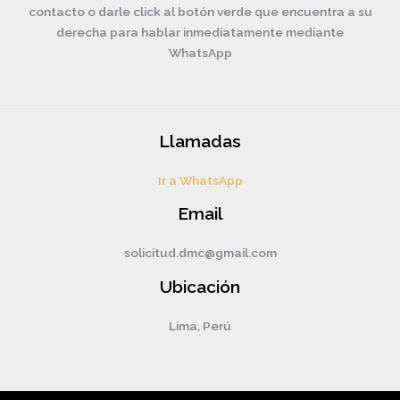
contacto o darle click al botón verde que encuentra a su
derecha para hablar inmediatamente mediante
WhatsApp
Llamadas
Ir a WhatsApp
Email
solicitud.dmc@gmail.com
Ubicación
Lima, Perú