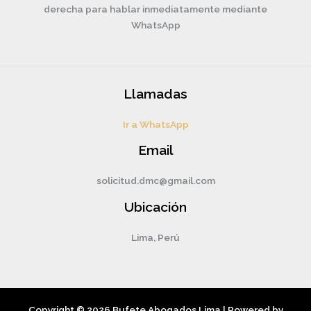
derecha para hablar inmediatamente mediante
WhatsApp
Llamadas
Ir a WhatsApp
Email
solicitud.dmc@gmail.com
Ubicación
Lima, Perú
Copyright © 2026 Bufete Abogados Lima | Powered by