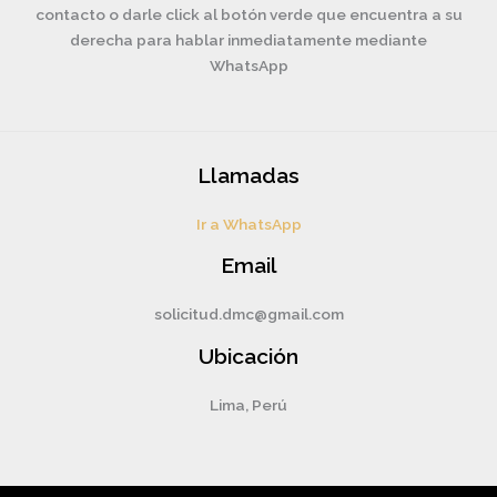
contacto o darle click al botón verde que encuentra a su
derecha para hablar inmediatamente mediante
WhatsApp
Llamadas
Ir a WhatsApp
Email
solicitud.dmc@gmail.com
Ubicación
Lima, Perú