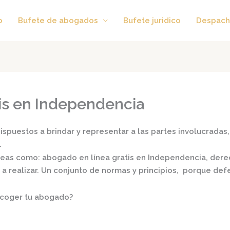
o
Bufete de abogados
Bufete juridico
Despach
is en Independencia
spuestos a brindar y representar a las partes involucradas, 
.
áreas como:
abogado en línea gratis en Independencia,
derec
s a realizar. Un conjunto de normas y principios, porque de
scoger tu abogado?