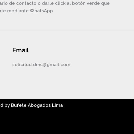
ario de contacto o darle click al botón verde que
ente mediante WhatsApp
Email
solicitud.dmc@gmail.com
ed by Bufete Abogados Lima