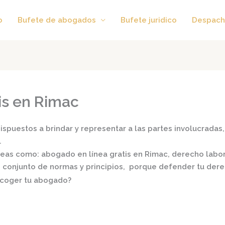
o
Bufete de abogados
Bufete juridico
Despach
is en Rimac
spuestos a brindar y representar a las partes involucradas, 
.
áreas como:
abogado en línea gratis en Rimac,
derecho laboral
 Un conjunto de normas y principios, porque defender tu der
scoger tu abogado?