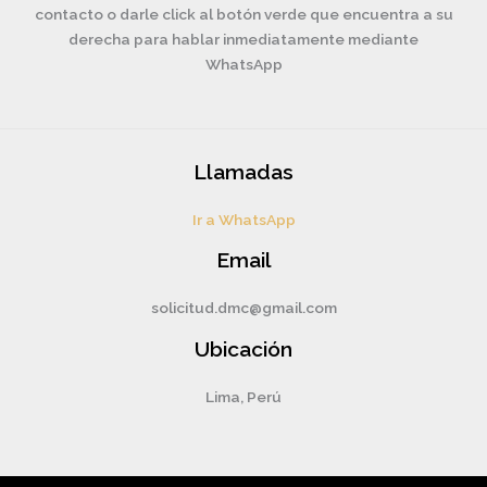
contacto o darle click al botón verde que encuentra a su
derecha para hablar inmediatamente mediante
WhatsApp
Llamadas
Ir a WhatsApp
Email
solicitud.dmc@gmail.com
Ubicación
Lima, Perú