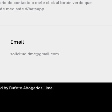
ario de contacto o darle click al botón verde que
ente mediante WhatsApp
Email
solicitud.dmc@gmail.com
ed by Bufete Abogados Lima