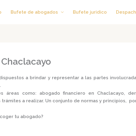
o
Bufete de abogados
Bufete juridico
Despach
 Chaclacayo
ispuestos a brindar y representar a las partes involucradas
.
tes áreas como:
abogado financiero en Chaclacayo,
dere
s trámites a realizar. Un conjunto de normas y principios, 
scoger tu abogado?