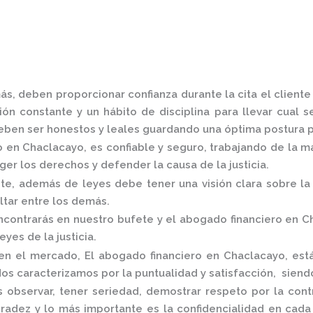
ás, deben proporcionar confianza durante la cita el client
ón constante y un hábito de disciplina para llevar cual s
ben ser honestos y leales guardando una óptima postura pa
o en Chaclacayo,
es confiable y seguro, trabajando de la m
er los derechos y defender la causa de la justicia.
, además de leyes debe tener una visión clara sobre la 
ltar entre los demás.
contrarás en nuestro bufete y el
abogado financiero en C
eyes de la justicia.
 en el mercado
,
El
abogado financiero en Chaclacayo,
est
os caracterizamos por la puntualidad y satisfacción, siend
 observar, tener seriedad, demostrar respeto por la cont
onradez y lo más importante es la confidencialidad en cad