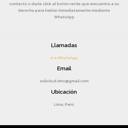
contacto o darle click al botón verde que encuentra a su
derecha para hablar inmediatamente mediante
WhatsApp
Llamadas
Ir a WhatsApp
Email
solicitud.dmc@gmail.com
Ubicación
Lima, Perú