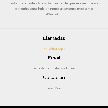
contacto o darle click al botón verde que encuentra a su
derecha para hablar inmediatamente mediante
WhatsApp
Llamadas
Ir a WhatsApp
Email
solicitud.dmc@gmail.com
Ubicación
Lima, Perú