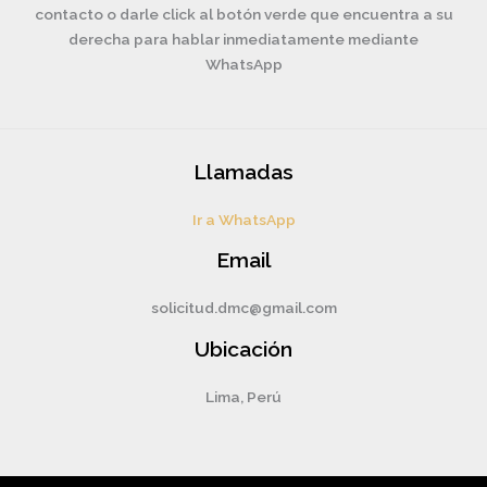
contacto o darle click al botón verde que encuentra a su
derecha para hablar inmediatamente mediante
WhatsApp
Llamadas
Ir a WhatsApp
Email
solicitud.dmc@gmail.com
Ubicación
Lima, Perú