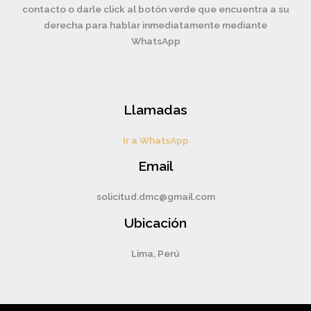
contacto o darle click al botón verde que encuentra a su
derecha para hablar inmediatamente mediante
WhatsApp
Llamadas
Ir a WhatsApp
Email
solicitud.dmc@gmail.com
Ubicación
Lima, Perú