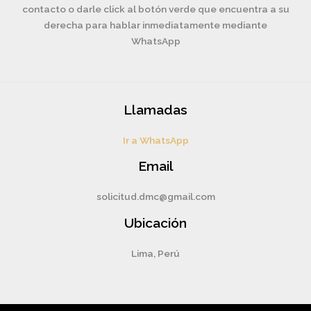
contacto o darle click al botón verde que encuentra a su
derecha para hablar inmediatamente mediante
WhatsApp
Llamadas
Ir a WhatsApp
Email
solicitud.dmc@gmail.com
Ubicación
Lima, Perú