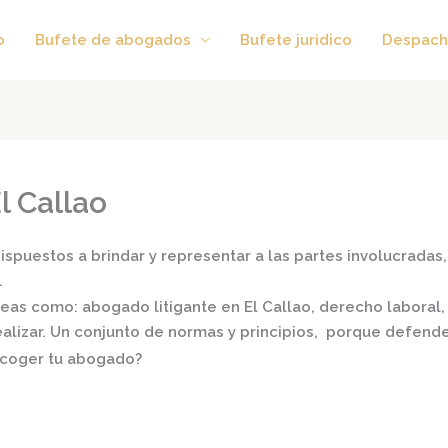
o
Bufete de abogados
Bufete juridico
Despach
l Callao
spuestos a brindar y representar a las partes involucradas, 
.
áreas como:
abogado litigante en El Callao,
derecho laboral, f
realizar. Un conjunto de normas y principios, porque defend
scoger tu abogado?