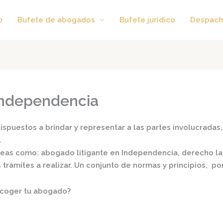
o
Bufete de abogados
Bufete juridico
Despach
Independencia
spuestos a brindar y representar a las partes involucradas, 
.
áreas como:
abogado litigante en Independencia,
derecho labo
s trámites a realizar. Un conjunto de normas y principios, 
scoger tu abogado?