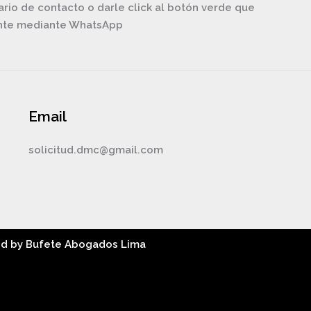
ario de contacto o darle click al botón verde que
ente mediante WhatsApp
Email
solicitud.dmc@gmail.com
ed by Bufete Abogados Lima