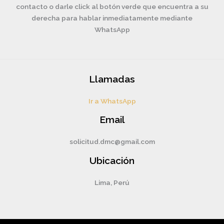
contacto o darle click al botón verde que encuentra a su
derecha para hablar inmediatamente mediante
WhatsApp
Llamadas
Ir a WhatsApp
Email
solicitud.dmc@gmail.com
Ubicación
Lima, Perú