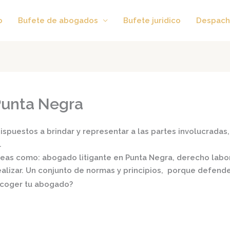
o
Bufete de abogados
Bufete juridico
Despach
Punta Negra
spuestos a brindar y representar a las partes involucradas, 
.
áreas como:
abogado litigante en Punta Negra,
derecho labora
realizar. Un conjunto de normas y principios, porque defend
scoger tu abogado?