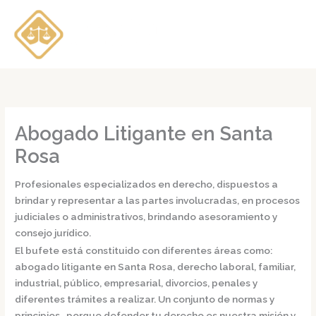
Ir
al
contenido
Abogado Litigante en Santa
Rosa
Profesionales especializados en derecho, dispuestos a
brindar y representar a las partes involucradas, en procesos
judiciales o administrativos, brindando asesoramiento y
consejo jurídico.
El bufete está constituido con diferentes áreas como:
abogado litigante en Santa Rosa,
derecho laboral, familiar,
industrial, público, empresarial, divorcios, penales y
diferentes trámites a realizar. Un conjunto de normas y
principios, porque defender tu derecho es nuestra misión y