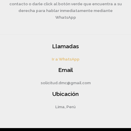
contacto o darle click al botón verde que encuentra a su
derecha para hablar inmediatamente mediante
WhatsApp
Llamadas
Ir a WhatsApp
Email
solicitud.dmc@gmail.com
Ubicación
Lima, Perú