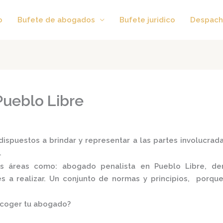
o
Bufete de abogados
Bufete juridico
Despach
Pueblo Libre
ispuestos a brindar y representar a las partes involucradas
.
tes áreas como:
abogado penalista en Pueblo Libre,
der
tes a realizar. Un conjunto de normas y principios, porq
scoger tu abogado?