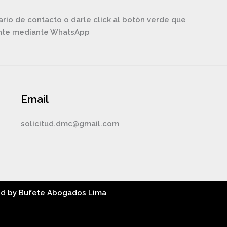
ario de contacto o darle click al botón verde que
ente mediante WhatsApp
Email
solicitud.dmc@gmail.com
ed by Bufete Abogados Lima