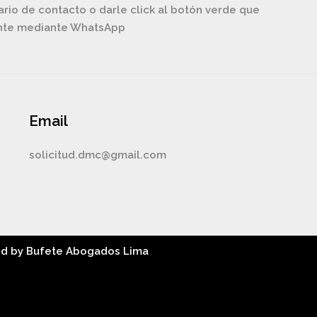
ario de contacto o darle click al botón verde que
ente mediante WhatsApp
Email
solicitud.dmc@gmail.com
ed by Bufete Abogados Lima