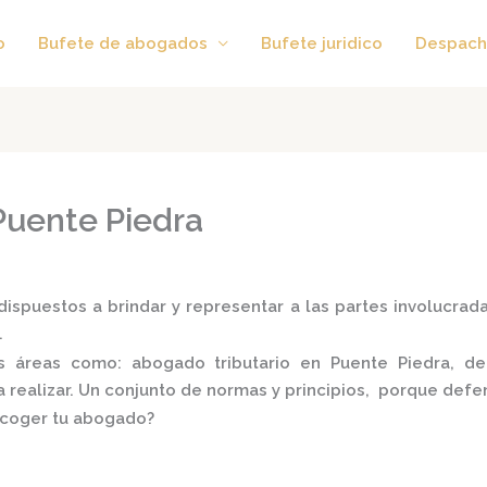
o
Bufete de abogados
Bufete juridico
Despach
Puente Piedra
ispuestos a brindar y representar a las partes involucradas
.
tes áreas como:
abogado tributario en Puente Piedra,
de
a realizar. Un conjunto de normas y principios, porque defe
scoger tu abogado?