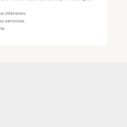
us intereses.
s servicios.
ia.